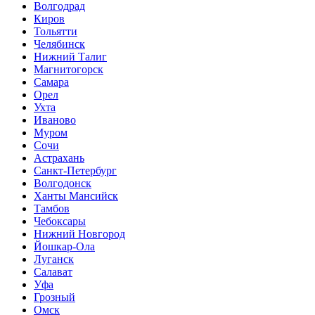
Волгодрад
Киров
Тольятти
Челябинск
Нижний Талиг
Магнитогорск
Самара
Орел
Ухта
Иваново
Муром
Сочи
Астрахань
Санкт-Петербург
Волгодонск
Ханты Мансийск
Тамбов
Чебоксары
Нижний Новгород
Йошкар-Ола
Луганск
Салават
Уфа
Грозный
Омск