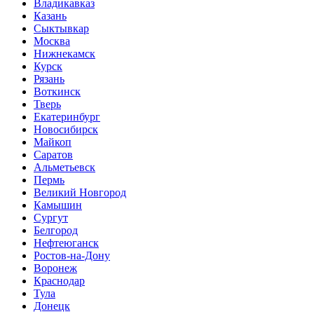
Владикавказ
Казань
Сыктывкар
Москва
Нижнекамск
Курск
Рязань
Воткинск
Тверь
Екатеринбург
Новосибирск
Майкоп
Саратов
Альметьевск
Пермь
Великий Новгород
Камышин
Сургут
Белгород
Нефтеюганск
Ростов-на-Дону
Воронеж
Краснодар
Тула
Донецк