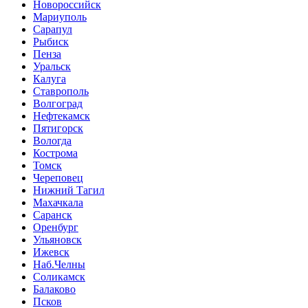
Новороссийск
Мариуполь
Сарапул
Рыбиск
Пенза
Уральск
Калуга
Ставрополь
Волгоград
Нефтекамск
Пятигорск
Вологда
Кострома
Томск
Череповец
Нижний Тагил
Махачкала
Саранск
Оренбург
Ульяновск
Ижевск
Наб.Челны
Соликамск
Балаково
Псков