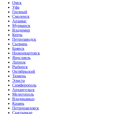
Омск
Уфа
Грозный
Смоленск
Арзамас
Мурманск
Владимир
Керчь
Петрозаводск
Сызрань
Брянск
Нижневартовск
Ярославль
Липецк
Рыбинск
Октябрьский
Тюмень
Элиста
Симферополь
Архангельск
Мелитополь
Владикавказ
Казань
Петропавловск
Сыктывкар