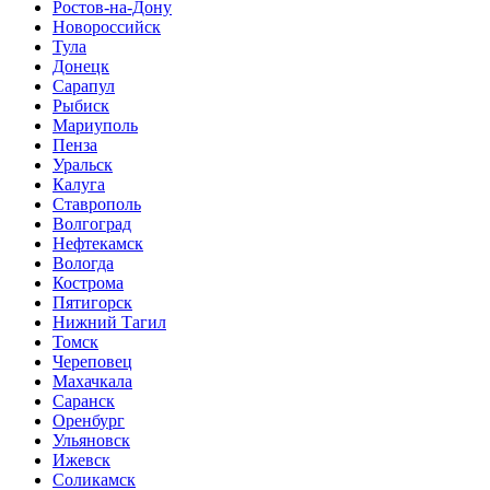
Ростов-на-Дону
Новороссийск
Тула
Донецк
Сарапул
Рыбиск
Мариуполь
Пенза
Уральск
Калуга
Ставрополь
Волгоград
Нефтекамск
Вологда
Кострома
Пятигорск
Нижний Тагил
Томск
Череповец
Махачкала
Саранск
Оренбург
Ульяновск
Ижевск
Соликамск