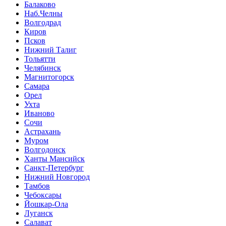
Балаково
Наб.Челны
Волгодрад
Киров
Псков
Нижний Талиг
Тольятти
Челябинск
Магнитогорск
Самара
Орел
Ухта
Иваново
Сочи
Астрахань
Муром
Волгодонск
Ханты Мансийск
Санкт-Петербург
Нижний Новгород
Тамбов
Чебоксары
Йошкар-Ола
Луганск
Салават